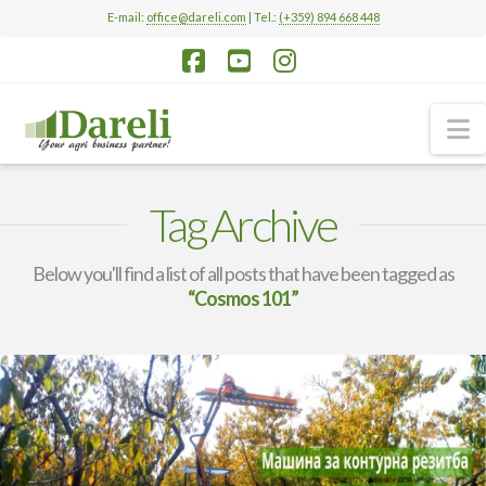
E-mail:
office@dareli.com
| Tel.:
(+359) 894 668 448
Facebook
YouTube
Instagram
N
Tag Archive
Below you'll find a list of all posts that have been tagged as
“Cosmos 101”