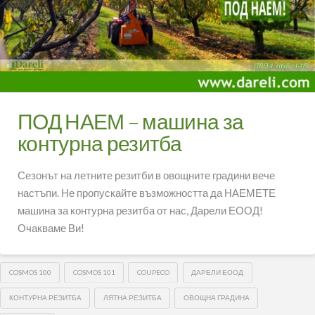
ПОД НАЕМ – машина за
контурна резитба
Сезонът на летните резитби в овощните градини вече
настъпи. Не пропускайте възможността да НАЕМЕТЕ
машина за контурна резитба от нас, Дарели ЕООД!
Очакваме Ви!
COSMOS 100
COSMOS 101
COUPECO
ДАРЕЛИ ЕООД
КОНТУРНА РЕЗИТБА
ЛЯТНА РЕЗИТБА
ОВОЩНА ГРАДИНА