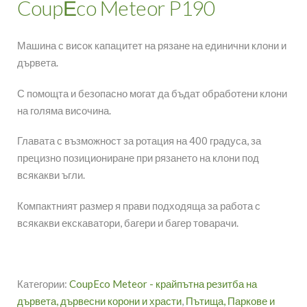
CoupЕco Meteor P190
Машина с висок капацитет на рязане на единични клони и
дървета.
С помощта и безопасно могат да бъдат обработени клони
на голяма височина.
Главата с възможност за ротация на 400 градуса, за
прецизно позициониране при рязането на клони под
всякакви ъгли.
Компактният размер я прави подходяща за работа с
всякакви екскаватори, багери и багер товарачи.
Категории:
CoupEco Meteor - крайпътна резитба на
дървета, дървесни корони и храсти
,
Пътища, Паркове и