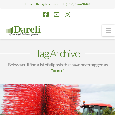
E-mail:
office@dareli.com
| Tel.:
(+359) 894 668 448
Facebook
YouTube
Instagram
N
Tag Archive
Below you'll find a list of all posts that have been tagged as
“цвят”