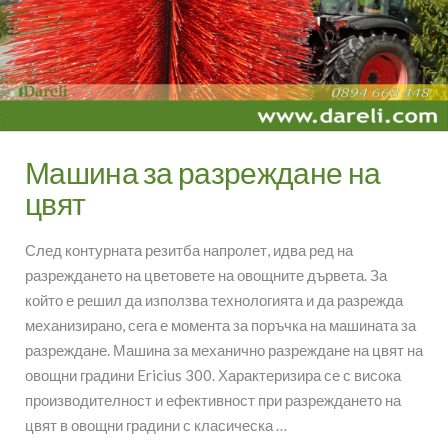
Машина за разреждане на
цвят
След контурната резитба напролет, идва ред на
разреждането на цветовете на овощните дървета. За
който е решил да използва технологията и да разрежда
механизирано, сега е момента за поръчка на машината за
разреждане. Машина за механично разреждане на цвят на
овощни градини Ericius 300. Характеризира се с висока
производителност и ефективност при разреждането на
цвят в овощни градини с класическа …