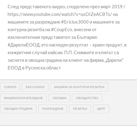
След представеното видео, споделено през март 2019 /
https://www.youtube.com/watch?v=usDIZeACBTs/ на
машините за разреждане #Ericius3000 и машините за
контурна резитба на #CoupEco, внесени от
изключителния представител за България:
#ДарелиЕООД, ето нагледен резултат – краен продукт, в
конкретния случай кайсии. П.П. Снимките и клипът са
заснети в овощна градина на клиент на фирма „Дарели“
ЕООД в Русенска област
COSMOS
ERICIUS3000
МАШИНА ЗА КОНТУРНА РЕЗИТБА
МАШИНАЗАРАЗРЕЖДАНЕ
ОВОШКИ
ОВОЩАРСТВО
ОВОЩНА ГРАДИНА
РАЗРЕЖДАНЕ
РЕЗИТБА
ЦВЯТ