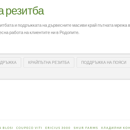
а резитба
тбата и подръжката на дървесните масиви край пътната мрежа в
есна работа на клиентите ни в Родопите.
ДДРЪЖКА
КРАЙПЪТНА РЕЗИТБА
ПОДДРЪЖКА НА ПОЯСИ
N BLOSI
COUPECO VITI
ERICIUS 3000
SHUR FARMS
ХЛАДИЛНИ КО