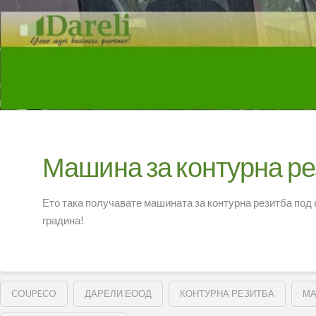
Машина за контурна рез
Ето така получавате машината за контурна резитба под 
градина!
COUPECO
ДАРЕЛИ ЕООД
КОНТУРНА РЕЗИТБА
МА