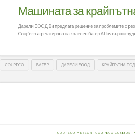
Машината за крайпътн
Дарели ЕООД Ви предлага решение за проблемите с рези
Coup’eco агрегатирана на колесен багер Atlas върши чуд
COUPECO
БАГЕР
ДАРЕЛИ ЕООД
КРАЙПЪТНА ПО
COUPECO METEOR
COUPECO COSMOS