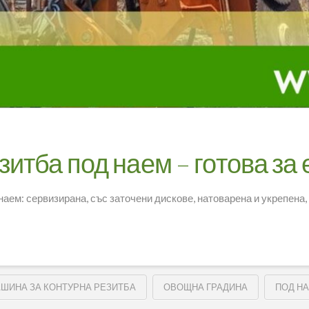
итба под наем – готова за 
наем: сервизирана, със заточени дискове, натоварена и укрепена,
ШИНА ЗА КОНТУРНА РЕЗИТБА
ОВОЩНА ГРАДИНА
ПОД Н