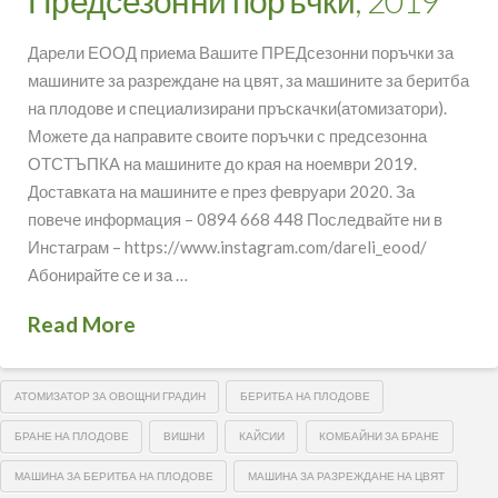
Дарели ЕООД приема Вашите ПРЕДсезонни поръчки за
машините за разреждане на цвят, за машините за беритба
на плодове и специализирани пръскачки(атомизатори).
Можете да направите своите поръчки с предсезонна
ОТСТЪПКА на машините до края на ноември 2019.
Доставката на машините е през февруари 2020. За
повече информация – 0894 668 448 Последвайте ни в
Инстаграм – https://www.instagram.com/dareli_eood/
Абонирайте се и за …
Read More
АТОМИЗАТОР ЗА ОВОЩНИ ГРАДИН
БЕРИТБА НА ПЛОДОВЕ
БРАНЕ НА ПЛОДОВЕ
ВИШНИ
КАЙСИИ
КОМБАЙНИ ЗА БРАНЕ
МАШИНА ЗА БЕРИТБА НА ПЛОДОВЕ
МАШИНА ЗА РАЗРЕЖДАНЕ НА ЦВЯТ