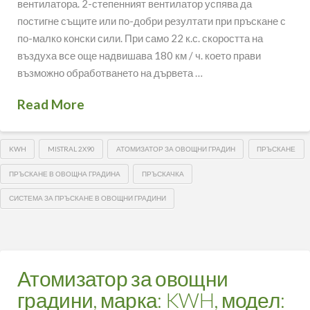
вентилатора. 2-степенният вентилатор успява да
постигне същите или по-добри резултати при пръскане с
по-малко конски сили. При само 22 к.с. скоростта на
въздуха все още надвишава 180 км / ч. което прави
възможно обработването на дървета …
Read More
KWH
MISTRAL 2X90
АТОМИЗАТОР ЗА ОВОЩНИ ГРАДИН
ПРЪСКАНЕ
ПРЪСКАНЕ В ОВОЩНА ГРАДИНА
ПРЪСКАЧКА
СИСТЕМА ЗА ПРЪСКАНЕ В ОВОЩНИ ГРАДИНИ
Атомизатор за овощни
градини, марка: KWH, модел: