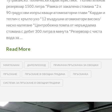
Тутраканско. Технически характеристики: *Полиетиленов
резервоар 1500 литра *Рамка от закалена стомана *2 x
90 градусови изпръскващи атомизаторни глави *Кардан и
теглич с кръгло ухо *12 въздушни атомизатори високо/
ниско налягане *Центробежна помпа от неръждаема
стомана с дебит 300 литра в минута *Резервоар с чиста
вода за …
Read More
MARTIGNANI
ДАРЕЛИ ЕООД
ПРИКАЧНА ПРЪСКАЧКА ЗА ОВОШКИ
ПРЪСКАНЕ
ПРЪСКАНЕ В ОВОЩНА ГРАДИНА
ПРЪСКАЧКА
СИСТЕМА ЗА ПРЪСКАНЕ В ОВОЩНИ ГРАДИНИ