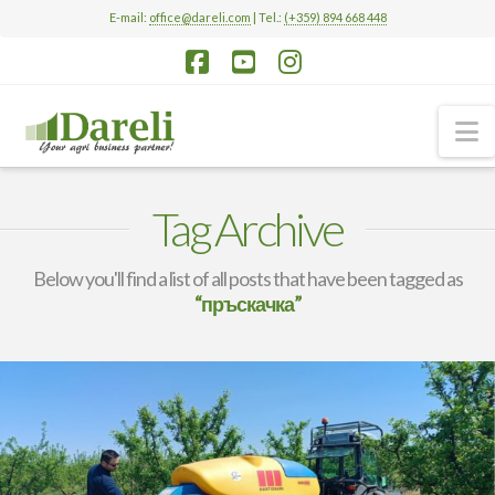
E-mail:
office@dareli.com
| Tel.:
(+359) 894 668 448
Facebook
YouTube
Instagram
N
Tag Archive
Below you'll find a list of all posts that have been tagged as
“пръскачка”