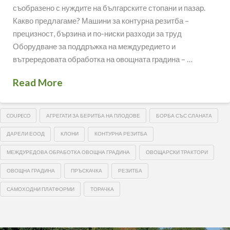
съобразено с нуждите на българските стопани и пазар.
Какво предлагаме? Машини за контурна резитба –
прецизност, бързина и по-ниски разходи за труд
Оборудване за поддръжка на междуредието и
вътрередовата обработка на овощната градина – …
Read More
COUPECO
АГРЕГАТИ ЗА БЕРИТБА НА ПЛОДОВЕ
БОРБА СЪС СЛАНАТА
ДАРЕЛИ ЕООД
КЛОНИ
КОНТУРНА РЕЗИТБА
МЕЖДУРЕДОВА ОБРАБОТКА ОВОЩНА ГРАДИНА
ОВОЩАРСКИ ТРАКТОРИ
ОВОЩНА ГРАДИНА
ПРЪСКАЧКА
РЕЗИТБА
САМОХОДНИ ПЛАТФОРМИ
ТОРАЧКА