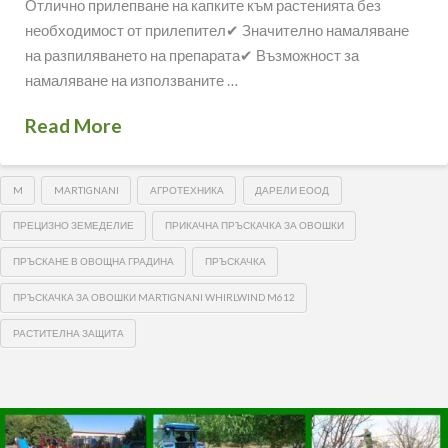
Отлично прилепване на капките към растенията без
необходимост от прилепител✔ Значително намаляване
на разпиляването на препарата✔ Възможност за
намаляване на използваните …
Read More
M
MARTIGNANI
АГРОТЕХНИКА
ДАРЕЛИ ЕООД
ПРЕЦИЗНО ЗЕМЕДЕЛИЕ
ПРИКАЧНА ПРЪСКАЧКА ЗА ОВОШКИ
ПРЪСКАНЕ В ОВОЩНА ГРАДИНА
ПРЪСКАЧКА
ПРЪСКАЧКА ЗА ОВОШКИ MARTIGNANI WHIRLWIND M612
РАСТИТЕЛНА ЗАЩИТА