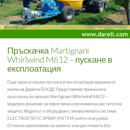
Пръскачка Martignani
Whirlwind M612 – пускане в
експлоатация
Още една успешно пусната в експлоатация машина от
екипа на Дарели ЕООД! Представяме прикачната
пръскачка за овошки Martignani Whirlwind M612 –
модерно решение за ефективна и икономична растителна
защита. Моделът е оборудван с иновативната система
ELECTROSTATIC SPRAY SYSTEM, която осигурява:
Отлично прилепване на капките към растенията без