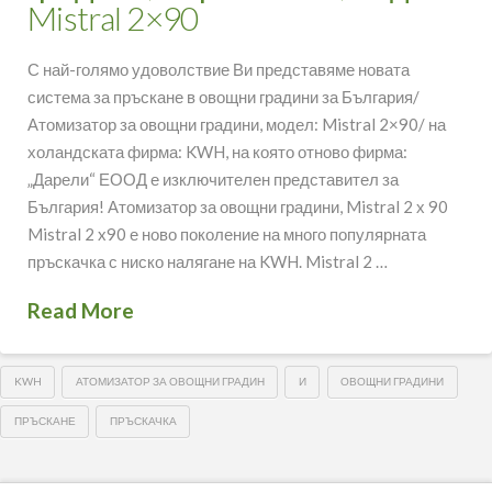
Mistral 2×90
С най-голямо удоволствие Ви представяме новата
система за пръскане в овощни градини за България/
Атомизатор за овощни градини, модел: Mistral 2×90/ на
холандската фирма: KWH, на която отново фирма:
„Дарели“ ЕООД е изключителен представител за
България! Атомизатор за овощни градини, Mistral 2 х 90
Mistral 2 x90 е ново поколение на много популярната
пръскачка с ниско налягане на KWH. Mistral 2 …
Read More
KWH
АТОМИЗАТОР ЗА ОВОЩНИ ГРАДИН
И
ОВОЩНИ ГРАДИНИ
ПРЪСКАНЕ
ПРЪСКАЧКА