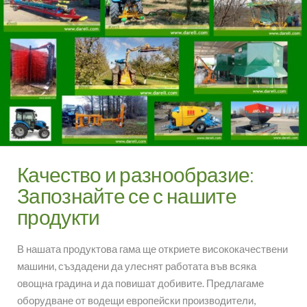
Качество и разнообразие:
Запознайте се с нашите
продукти
В нашата продуктова гама ще откриете висококачествени
машини, създадени да улеснят работата във всяка
овощна градина и да повишат добивите. Предлагаме
оборудване от водещи европейски производители,