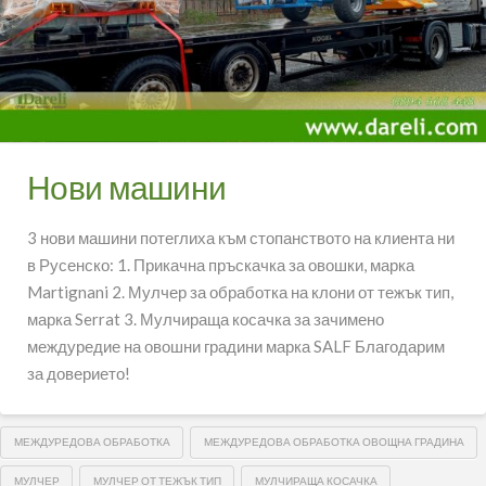
Нови машини
3 нови машини потеглиха към стопанството на клиента ни
в Русенско: 1. Прикачна пръскачка за овошки, марка
Martignani 2. Мулчер за обработка на клони от тежък тип,
марка Serrat 3. Мулчираща косачка за зачимено
междуредие на овошни градини марка SALF Благодарим
за доверието!
МЕЖДУРЕДОВА ОБРАБОТКА
МЕЖДУРЕДОВА ОБРАБОТКА ОВОЩНА ГРАДИНА
МУЛЧЕР
МУЛЧЕР ОТ ТЕЖЪК ТИП
МУЛЧИРАЩА КОСАЧКА