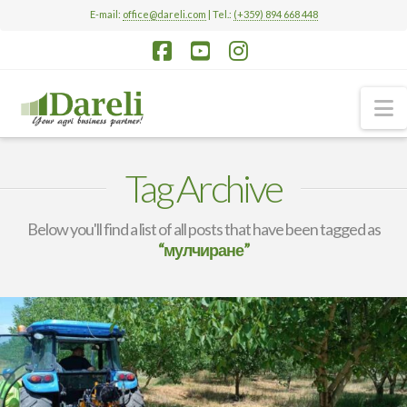
E-mail:
office@dareli.com
| Tel.:
(+359) 894 668 448
Facebook
YouTube
Instagram
N
Tag Archive
Below you'll find a list of all posts that have been tagged as
“мулчиране”