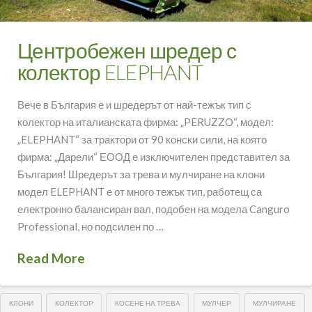
Центробежен шредер с
колектор ELEPHANT
Вече в България е и шредерът от най-тежък тип с
колектор на италианската фирма: „PERUZZO“, модел:
„ELEPHANT“ за трактори от 90 конски сили, на която
фирма: „Дарели“ ЕООД е изключителен представител за
България! Шредерът за трева и мулчиране на клони
модел ELEPHANT е от много тежък тип, работещ са
електронно балансиран вал, подобен на модела Canguro
Professional, но подсилен по …
Read More
КЛОНИ
КОЛЕКТОР
КОСЕНЕ НА ТРЕВА
МУЛЧЕР
МУЛЧИРАНЕ