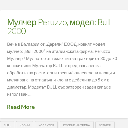
Мулчер Peruzzo, модел: Bull
2000
Вече в България от „Дарели“ ЕООД, новият модел
мулчер: „Bull 2000“ на италианската фирма: Peruzzo
Мулчер / Мулчатор от тежък тип за трактори от 30 до 70
конски сили. Мулчатор BULL е предназначен за
обработка на растителни тревни/заплевелени площи и
мулчиране на отпадъчни клони с дебелина до 5 см в
диаметър. Моделът BULL със затворен заден капак е
използван …
Read More
BULL
КЛОНИ
КОЛЕКТОР
КОСЕНЕ НА ТРЕВА
МУЛЧЕР