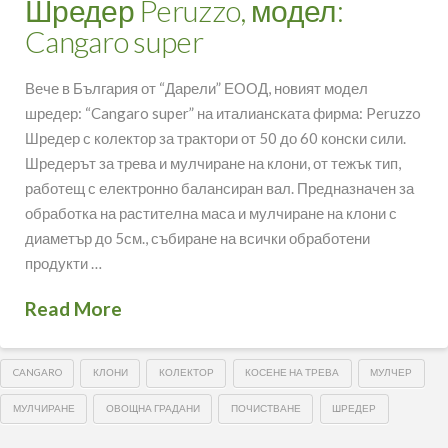
Шредер Peruzzo, модел:
Cangaro super
Вече в България от “Дарели” ЕООД, новият модел
шредер: “Cangaro super” на италианската фирма: Peruzzo
Шредер с колектор за трактори от 50 до 60 конски сили.
Шредерът за трева и мулчиране на клони, от тежък тип,
работещ с електронно балансиран вал. Предназначен за
обработка на растителна маса и мулчиране на клони с
диаметър до 5см., събиране на всички обработени
продукти …
Read More
CANGARO
КЛОНИ
КОЛЕКТОР
КОСЕНЕ НА ТРЕВА
МУЛЧЕР
МУЛЧИРАНЕ
ОВОЩНА ГРАДАНИ
ПОЧИСТВАНЕ
ШРЕДЕР