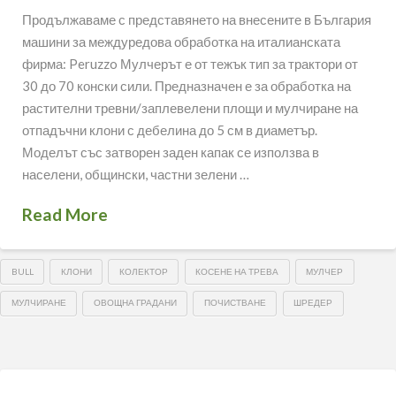
Продължаваме с представянето на внесените в България
машини за междуредова обработка на италианската
фирма: Peruzzo Мулчерът е от тежък тип за трактори от
30 до 70 конски сили. Предназначен е за обработка на
растителни тревни/заплевелени площи и мулчиране на
отпадъчни клони с дебелина до 5 см в диаметър.
Моделът със затворен заден капак се използва в
населени, общински, частни зелени …
Read More
BULL
КЛОНИ
КОЛЕКТОР
КОСЕНЕ НА ТРЕВА
МУЛЧЕР
МУЛЧИРАНЕ
ОВОЩНА ГРАДАНИ
ПОЧИСТВАНЕ
ШРЕДЕР