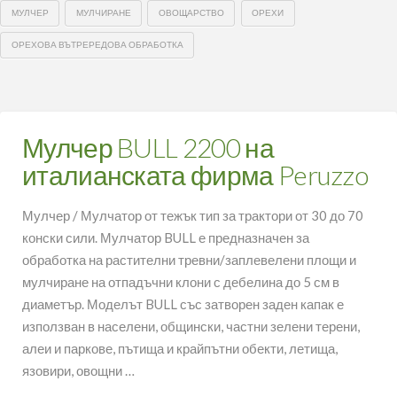
МУЛЧЕР
МУЛЧИРАНЕ
ОВОЩАРСТВО
ОРЕХИ
ОРЕХОВА ВЪТРЕРЕДОВА ОБРАБОТКА
Мулчер BULL 2200 на
италианската фирма Peruzzo
Мулчер / Мулчатор от тежък тип за трактори от 30 до 70
конски сили. Мулчатор BULL е предназначен за
обработка на растителни тревни/заплевелени площи и
мулчиране на отпадъчни клони с дебелина до 5 см в
диаметър. Моделът BULL със затворен заден капак е
използван в населени, общински, частни зелени терени,
алеи и паркове, пътища и крайпътни обекти, летища,
язовири, овощни …