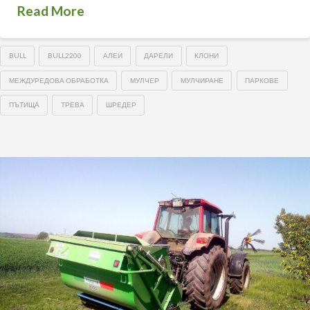
Read More
BULL
BULL2200
АЛЕИ
ДАРЕЛИ
КЛОНИ
МЕЖДУРЕДОВА ОБРАБОТКА
МУЛЧЕР
МУЛЧИРАНЕ
ПАРКОВЕ
ПЪТИЩА
ТРЕВА
ШРЕДЕР