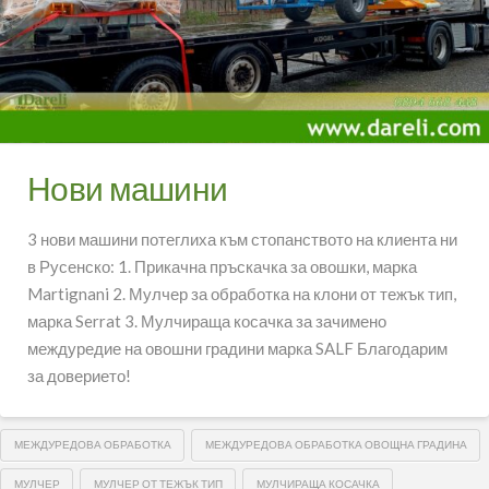
Нови машини
3 нови машини потеглиха към стопанството на клиента ни
в Русенско: 1. Прикачна пръскачка за овошки, марка
Martignani 2. Мулчер за обработка на клони от тежък тип,
марка Serrat 3. Мулчираща косачка за зачимено
междуредие на овошни градини марка SALF Благодарим
за доверието!
МЕЖДУРЕДОВА ОБРАБОТКА
МЕЖДУРЕДОВА ОБРАБОТКА ОВОЩНА ГРАДИНА
МУЛЧЕР
МУЛЧЕР ОТ ТЕЖЪК ТИП
МУЛЧИРАЩА КОСАЧКА