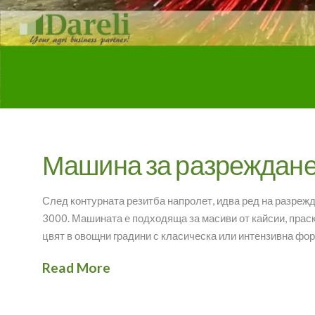
Машина за разреждане н
След контурната резитба напролет, идва ред на разрежд
3000. Машината е подходяща за масиви от кайсии, праск
цвят в овощни градини с класическа или интензивна фо
Read More