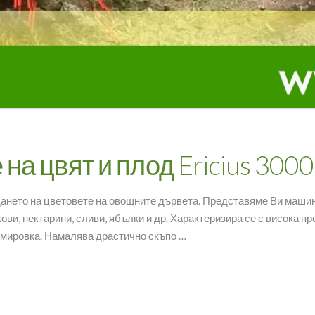
а цвят и плод Ericius 3000
ането на цветовете на овощните дървета. Представяме Ви машина
ови, нектарини, сливи, ябълки и др. Характеризира се с висока 
рмировка. Намалява драстично скъпо …