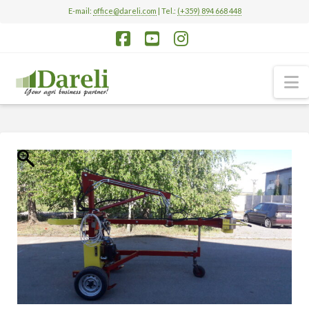
E-mail:
office@dareli.com
| Tel.:
(+359) 894 668 448
Facebook
YouTube
Instagram
N