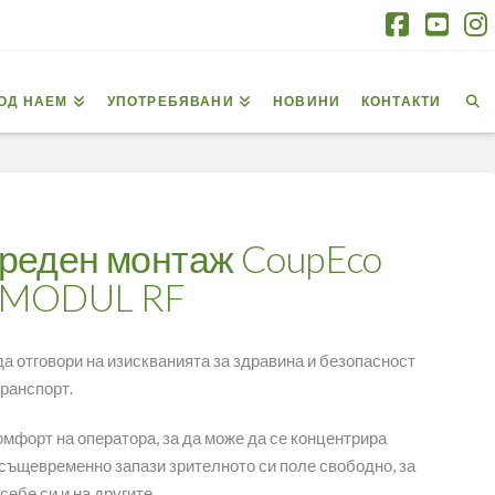
Facebo
You
I
ОД НАЕМ
УПОТРЕБЯВАНИ
НОВИНИ
КОНТАКТИ
преден монтаж CoupEco
C MODUL RF
а отговори на изискванията за здравина и безопасност
транспорт.
мфорт на оператора, за да може да се концентрира
 същевременно запази зрителното си поле свободно, за
себе си и на другите.