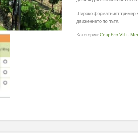
Широко форматният тример мо
движението по пътя.
Категории:
CoupEco Viti - Ме