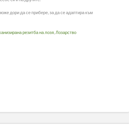
же дори да се прибере, за да се адаптира към
ханизирана резитба на лозя
,
Лозарство