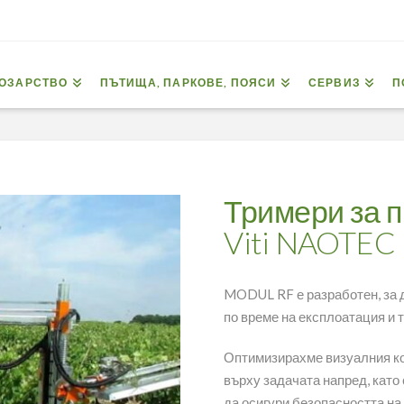
ОЗАРСТВО
ПЪТИЩА, ПАРКОВЕ, ПОЯСИ
СЕРВИЗ
П
Тримери за 
Viti NAOTE
MODUL RF е разработен, за д
по време на експлоатация и 
Оптимизирахме визуалния ко
върху задачата напред, като
да осигури безопасността на 