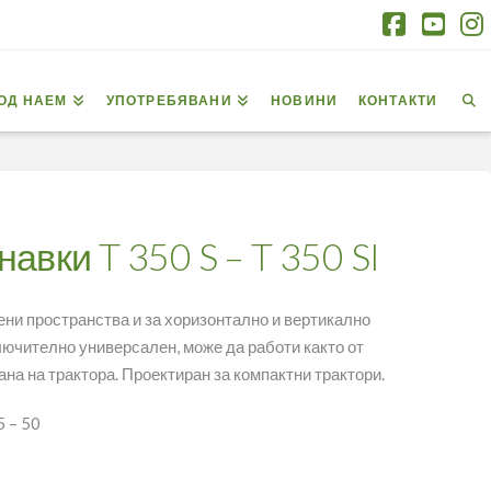
Facebo
You
I
ОД НАЕМ
УПОТРЕБЯВАНИ
НОВИНИ
КОНТАКТИ
авки T 350 S – T 350 SI
ени пространства и за хоризонтално и вертикално
ючително универсален, може да работи както от
ана на трактора.
Проектиран за компактни трактори.
5 – 50