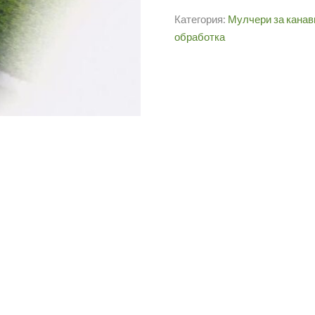
Категория:
Мулчери за канав
обработка