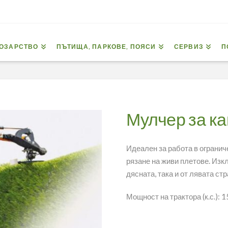
ОЗАРСТВО
ПЪТИЩА, ПАРКОВЕ, ПОЯСИ
СЕРВИЗ
П
Мулчер за кан
Идеален за работа в огранич
рязане на живи плетове.
Изкл
дясната, така и от лявата стр
Мощност на трактора (к.с.): 1