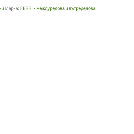
ки
Марка:
FERRI - междуредова и вътрередова