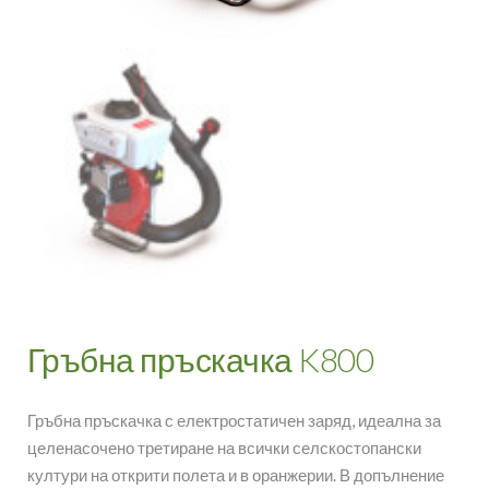
Гръбна пръскачка K800
Гръбна пръскачка с електростатичен заряд, идеална за
целенасочено третиране на всички селскостопански
култури на открити полета и в оранжерии.
В допълнение