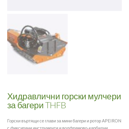
Хидравлични горски мулчери
за багери THFB
Горски въртящи се глави за мини багери и ротор APEIRON
с фиксирани инструменти и волфрамово-карбидни