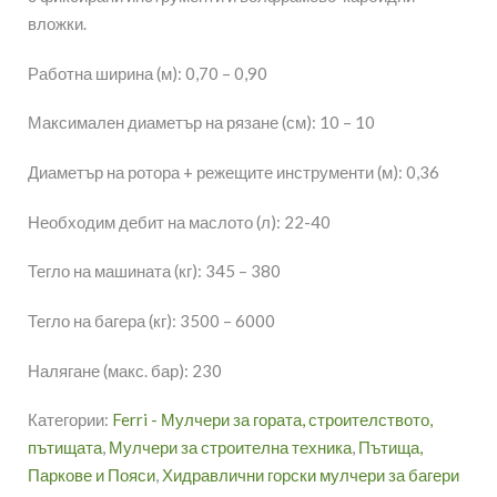
вложки.
Работна ширина (м): 0,70 – 0,90
Максимален диаметър на рязане (см): 10 – 10
Диаметър на ротора + режещите инструменти (м): 0,36
Необходим дебит на маслото (л): 22-40
Тегло на машината (кг): 345 – 380
Тегло на багера (кг): 3500 – 6000
Налягане (макс. бар): 230
Категории:
Ferri - Мулчери за гората, строителството,
пътищата
,
Мулчери за строителна техника
,
Пътища,
Паркове и Пояси
,
Хидравлични горски мулчери за багери