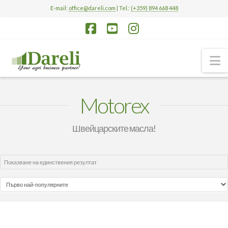
E-mail:
office@dareli.com
| Tel.:
(+359) 894 668 448
Facebook
YouTube
Instagram
N
Motorex
Швейцарските масла!
Показване на единствения резултат