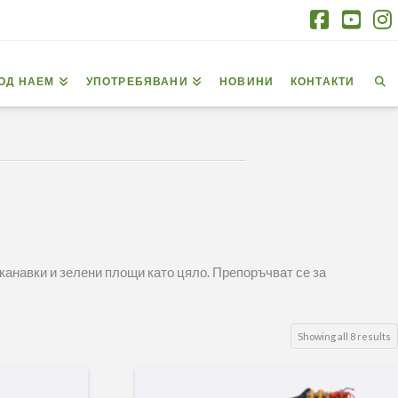
Facebo
You
I
ОД НАЕМ
УПОТРЕБЯВАНИ
НОВИНИ
КОНТАКТИ
канавки и зелени площи като цяло. Препоръчват се за
S
Showing all 8 results
b
p