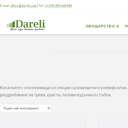
E-mail:
office@dareli.com
| Tel.:
(+359) 894 668 448
ОВОЩАРСТВО
Л
Косачките с отклоняващи се секции са компактни и универсални, 
раздробяване на трева, храсти, лозови издънки и стъбла.