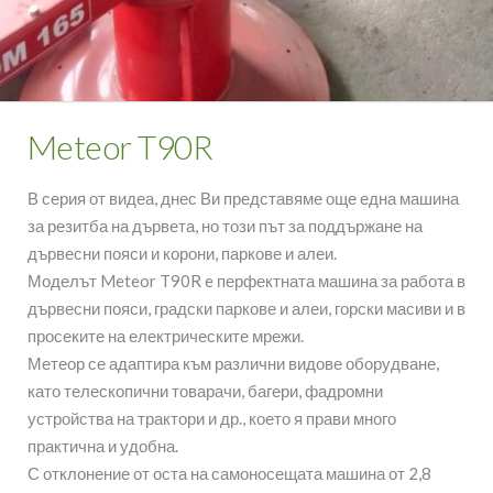
Meteor T90R
В серия от видеа, днес Ви представяме още една машина
за резитба на дървета, но този път за поддържане на
дървесни пояси и корони, паркове и алеи.
Моделът Meteor T90R e перфектната машина за работа в
дървесни пояси, градски паркове и алеи, горски масиви и в
просеките на електрическите мрежи.
Метеор се адаптира към различни видове оборудване,
като телескопични товарачи, багери, фадромни
устройства на трактори и др., което я прави много
практична и удобна.
С отклонение от оста на самоносещата машина от 2,8