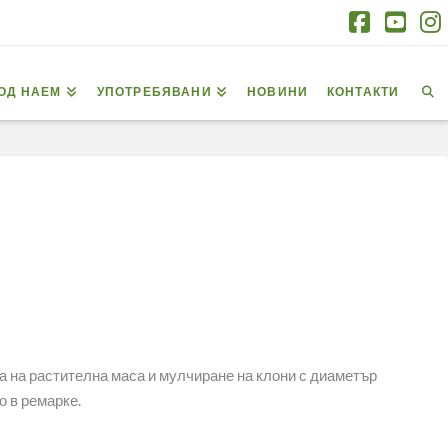
Facebo
You
I
ОД НАЕМ
УПОТРЕБЯВАНИ
НОВИНИ
КОНТАКТИ
а на растителна маса и мулчиране на клони с диаметър
о в ремарке.