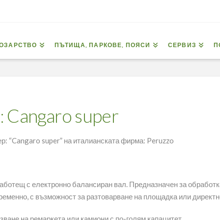
ОЗАРСТВО
ПЪТИЩА, ПАРКОВЕ, ПОЯСИ
СЕРВИЗ
П
 Cangaro super
р: “Cangaro super” на италианската фирма: Peruzzo
 работещ с електронно балансиран вал. Предназначен за обработк
ременно, с възможност за разтоварване на площадка или директн
зване на ремаркета или камиони с по-голям капацитет.