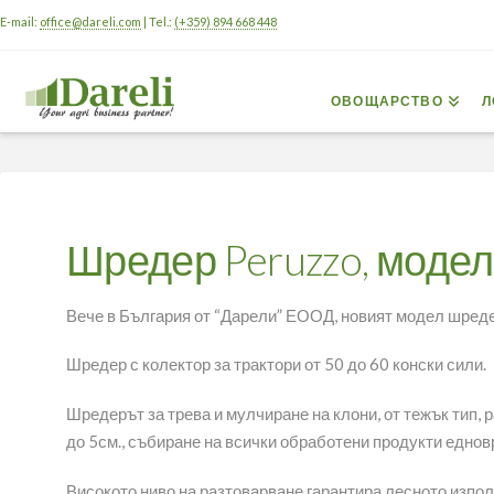
E-mail:
office@dareli.com
| Tel.:
(+359) 894 668 448
ОВОЩАРСТВО
Л
Шредер Peruzzo, модел:
Вече в България от “Дарели” ЕООД, новият модел шреде
Шредер с колектор за трактори от 50 до 60 конски сили.
Шредерът за трева и мулчиране на клони, от тежък тип,
до 5см., събиране на всички обработени продукти еднов
Високото ниво на разтоварване гарантира лесното изпол