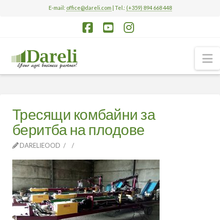
E-mail:
office@dareli.com
| Tel.:
(+359) 894 668 448
Facebook
YouTube
Instagram
N
Тресящи комбайни за
беритба на плодове
DARELIEOOD