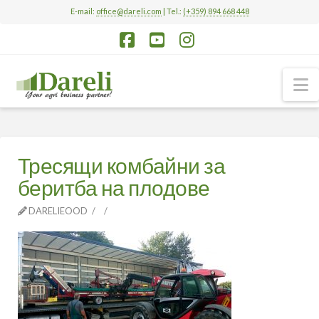
E-mail:
office@dareli.com
| Tel.:
(+359) 894 668 448
Facebook
YouTube
Instagram
N
Тресящи комбайни за
беритба на плодове
DARELIEOOD