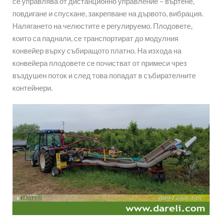
се управлява от дистанционно управление – въртене,
повдигане и спускане, закрепване на дървото, вибрация.
Налягането на челюстите е регулируемо. Плодовете,
които са паднали, се транспортират до модулния
конвейер върху събиращото платно. На изхода на
конвейера плодовете се почистват от примеси чрез
въздушен поток и след това попадат в събирателните
контейнери.