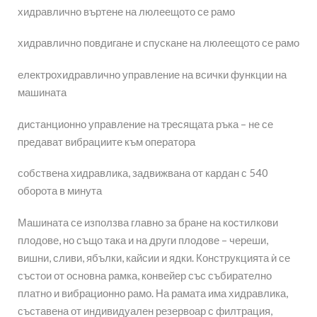
хидравлично въртене на люлеещото се рамо
хидравлично повдигане и спускане на люлеещото се рамо
електрохидравлично управление на всички функции на
машината
дистанционно управление на тресящата ръка – не се
предават вибрациите към оператора
собствена хидравлика, задвижвана от кардан с 540
оборота в минута
Машината се използва главно за бране на костилкови
плодове, но също така и на други плодове – череши,
вишни, сливи, ябълки, кайсии и ядки. Конструкцията ѝ се
състои от основна рамка, конвейер със събирателно
платно и вибрационно рамо. На рамата има хидравлика,
съставена от индивидуален резервоар с филтрация,