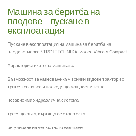
Машина за беритба на
плодове – пускане в
експлоатация
Пускане в експлоатация на машина за беритба на
плодове, марка STROJTECHNIKA, модел Vibro 6 Compact.
Характеристиките на машината:
Възможност за навесване към всички видове трактори с
триточков навес и подходяща мощност и тегло
независима хидравлична система
тресяща ръка, въртяща се около оста
регулиране на челюстното налягане