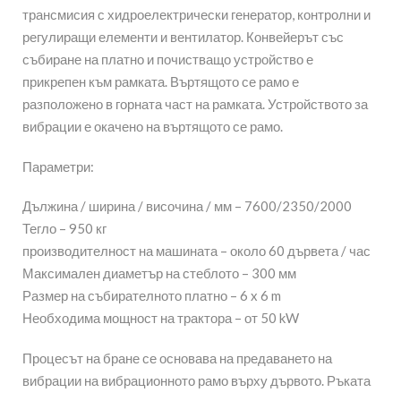
трансмисия с хидроелектрически генератор, контролни и
регулиращи елементи и вентилатор. Конвейерът със
събиране на платно и почистващо устройство е
прикрепен към рамката. Въртящото се рамо е
разположено в горната част на рамката. Устройството за
вибрации е окачено на въртящото се рамо.
Параметри:
Дължина / ширина / височина / мм – 7600/2350/2000
Тегло – 950 кг
производителност на машината – около 60 дървета / час
Максимален диаметър на стеблото – 300 мм
Размер на събирателното платно – 6 x 6 m
Необходима мощност на трактора – от 50 kW
Процесът на бране се основава на предаването на
вибрации на вибрационното рамо върху дървото. Ръката