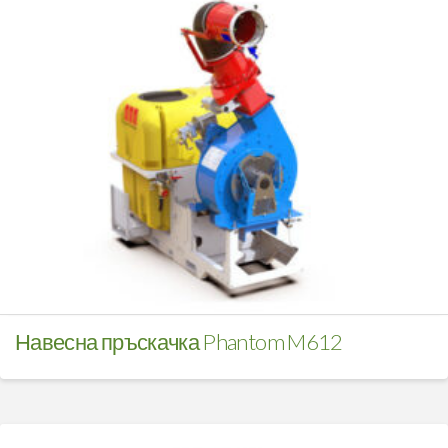
Навесна пръскачка Phantom M612