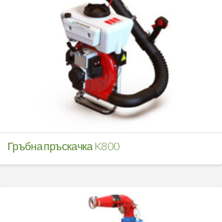
Гръбна пръскачка K800