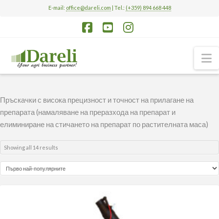
E-mail:
office@dareli.com
| Tel.:
(+359) 894 668 448
Facebook
YouTube
Instagram
N
Пръскачки с висока прецизност и точност на прилагане на
препарата (намаляване на преразхода на препарат и
елиминиране на стичането на препарат по растителната маса)
Sorted
Showing all 14 results
by
popularity