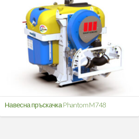
Навесна пръскачка Phantom M748