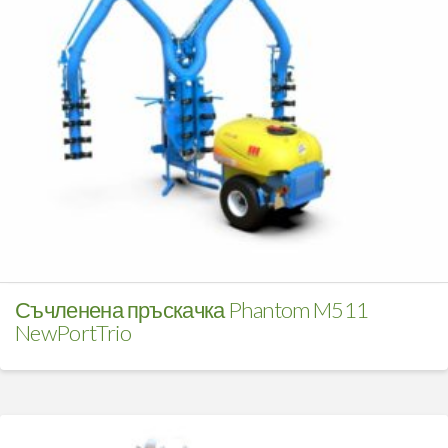
Съчленена пръскачка Phantom M511
NewPortTrio