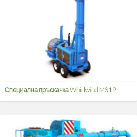
Специална пръскачка Whirlwind M819