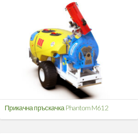
Прикачна пръскачка Phantom M612