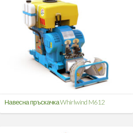
Навесна пръскачка Whirlwind M612