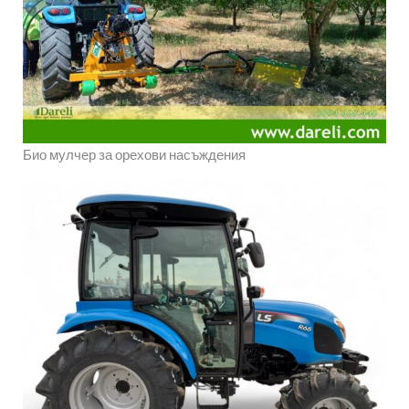
Био мулчер за орехови насъждения