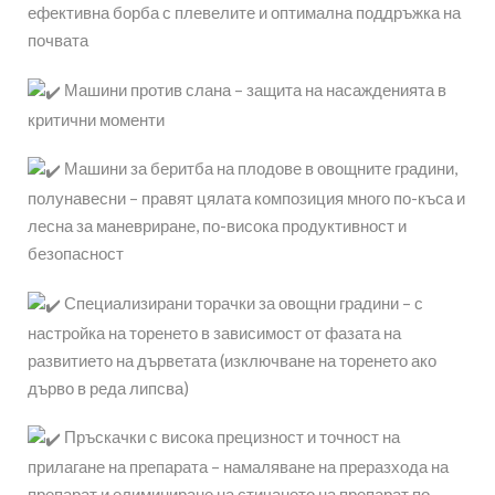
ефективна борба с плевелите и оптимална поддръжка на
почвата
Машини против слана – защита на насажденията в
критични моменти
Машини за беритба на плодове в овощните градини,
полунавесни – правят цялата композиция много по-къса и
лесна за маневриране, по-висока продуктивност и
безопасност
Специализирани торачки за овощни градини – с
настройка на торенето в зависимост от фазата на
развитието на дърветата (изключване на торенето ако
дърво в реда липсва)
Пръскачки с висока прецизност и точност на
прилагане на препарата – намаляване на преразхода на
препарат и елиминиране на стичането на препарат по