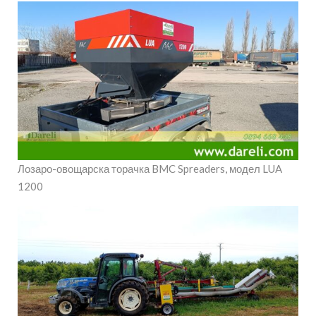
Лозаро-овощарска торачка BMC Spreaders, модел LUA
1200