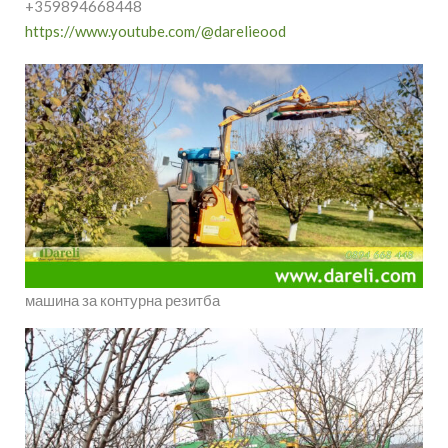
+359894668448
https://www.youtube.com/@darelieood
машина за контурна резитба