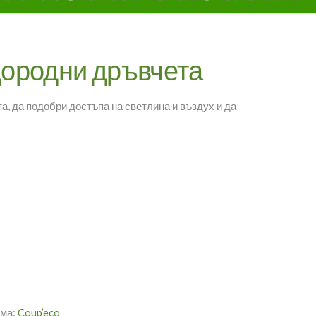
одородни дръвчета
а, да подобри достъпа на светлина и въздух и да
рма:
Coup’eco