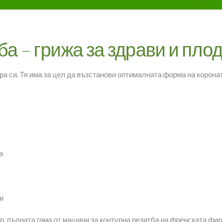
ба – грижа за здрави и пл
ра си. Тя има за цел да възстанови оптималната форма на коронат
а
и
, пълната гама от машини за контурна резитба на френската фи