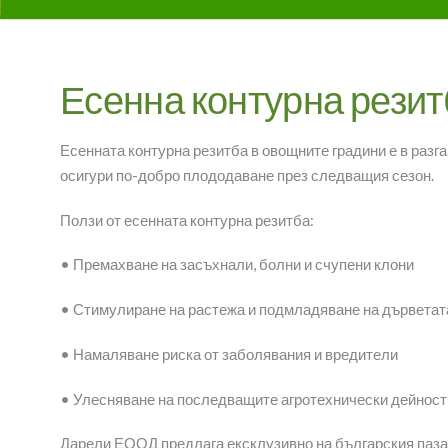
Есенна контурна резит
Есенната контурна резитба в овощните градини е в разга
осигури по-добро плододаване през следващия сезон.
Ползи от есенната контурна резитба:
• Премахване на засъхнали, болни и счупени клони
• Стимулиране на растежа и подмладяване на дърветат
• Намаляване риска от заболявания и вредители
• Улесняване на последващите агротехнически дейност
Дарели ЕООД предлага ексклузивно на българския пазар