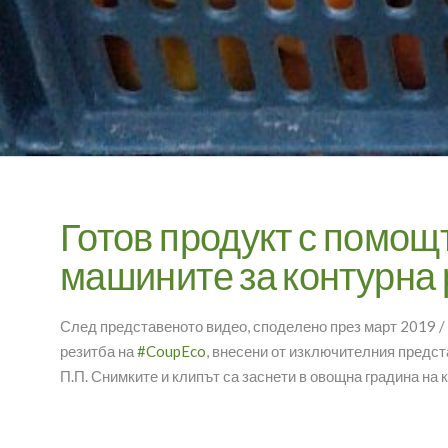
Готов продукт с помощ
машините за контурна 
След представеното видео, споделено през март 2019 /
резитба на
#CoupEco
, внесени от изключителния предст
П.П. Снимките и клипът са заснети в овощна градина на