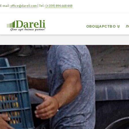
E-mail:
office@dareli.com
| Tel.:
(+359) 894 668 448
ОВОЩАРСТВО
Л