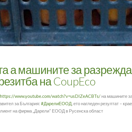
та а машините за разреждан
резитба на CoupEco
https://www.youtube.com/watch?v=usDIZeACBTs/
на машините з
авител за България:
#ДарелиЕООД
, ето нагледен резултат – кра
 клиент на фирма „Дарели“ ЕООД в Русенска област