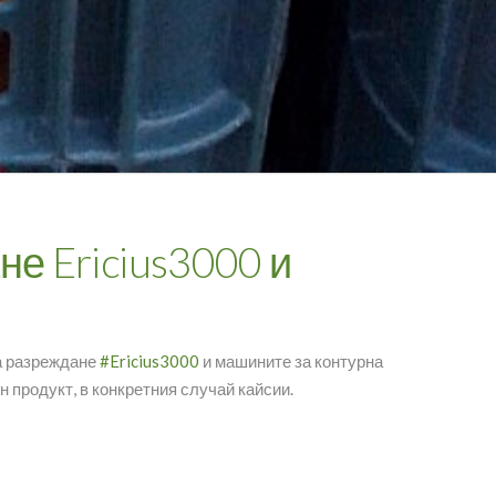
е Ericius3000 и
а разреждане
#Ericius3000
и машините за контурна
ен продукт, в конкретния случай кайсии.