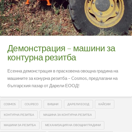
Демонстрация – машини за
контурна резитба
Есенна демонстрация в прасковена овощна градина на
машините за конурна резитба – Cosmos, предлагани на
българския пазар от Дарели ЕООД!
COSMOS
COUPECO
ВИШНИ
ДАРЕЛИ ЕООД
КАЙСИИ
КОНТУРНА РЕЗИТБА
МАШИНА ЗА КОНТУРНА РЕЗИТБА
МАШИНИ ЗА РЕЗИТБА
МЕХАНИЗАЦИЯ НА ОВОЩНИ ГРАДИНИ