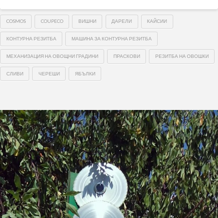
COSMOS
COUPECO
ВИШНИ
ДАРЕЛИ
КАЙСИИ
КОНТУРНА РЕЗИТБА
МАШИНА ЗА КОНТУРНА РЕЗИТБА
МЕХАНИЗАЦИЯ НА ОВОЩНИ ГРАДИНИ
ПРАСКОВИ
РЕЗИТБА НА ОВОШКИ
СЛИВИ
ЧЕРЕШИ
ЯБЪЛКИ