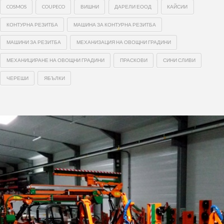
COSMOS
COUPECO
ВИШНИ
ДАРЕЛИ ЕООД
КАЙСИИ
КОНТУРНА РЕЗИТБА
МАШИНА ЗА КОНТУРНА РЕЗИТБА
МАШИНИ ЗА РЕЗИТБА
МЕХАНИЗАЦИЯ НА ОВОЩНИ ГРАДИНИ
МЕХАНИЦИРАНЕ НА ОВОЩНИ ГРАДИНИ
ПРАСКОВИ
СИНИ СЛИВИ
ЧЕРЕШИ
ЯБЪЛКИ