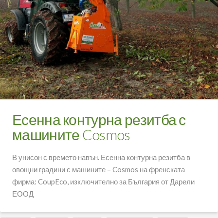
Есенна контурна резитба с
машините Cosmos
В унисон с времето навън. Есенна контурна резитба в
овощни градини с машините – Cosmos на френската
фирма: CoupEco, изключително за България от Дарели
ЕООД