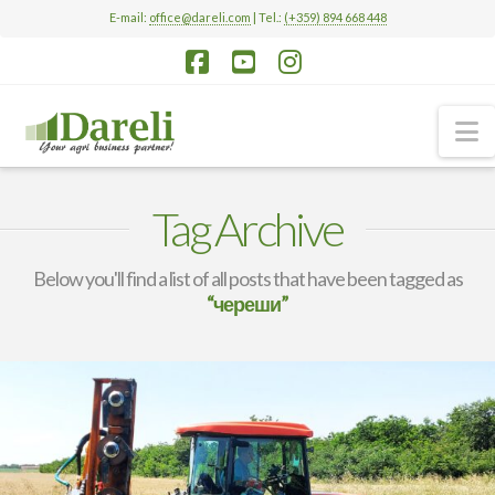
E-mail:
office@dareli.com
| Tel.:
(+359) 894 668 448
Facebook
YouTube
Instagram
N
Tag Archive
Below you'll find a list of all posts that have been tagged as
“череши”