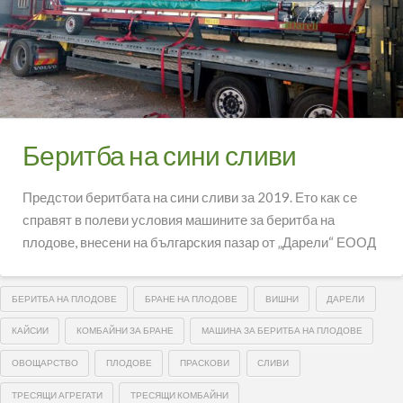
Беритба на сини сливи
Предстои беритбата на сини сливи за 2019. Ето как се
справят в полеви условия машините за беритба на
плодове, внесени на българския пазар от „Дарели“ ЕООД
БЕРИТБА НА ПЛОДОВЕ
БРАНЕ НА ПЛОДОВЕ
ВИШНИ
ДАРЕЛИ
КАЙСИИ
КОМБАЙНИ ЗА БРАНЕ
МАШИНА ЗА БЕРИТБА НА ПЛОДОВЕ
ОВОЩАРСТВО
ПЛОДОВЕ
ПРАСКОВИ
СЛИВИ
ТРЕСЯЩИ АГРЕГАТИ
ТРЕСЯЩИ КОМБАЙНИ