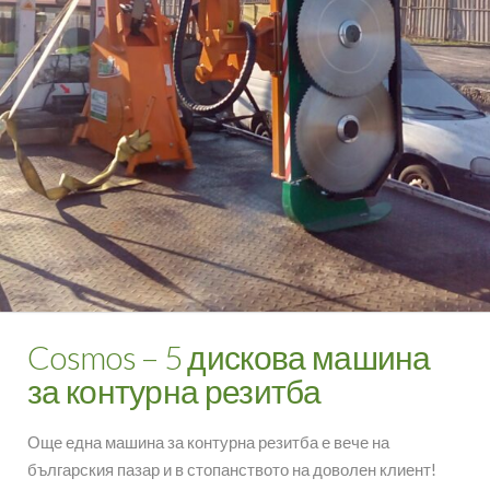
Cosmos – 5 дискова машина
за контурна резитба
Още една машина за контурна резитба е вече на
българския пазар и в стопанството на доволен клиент!