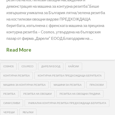
демонстрация на машина за контурна резитба“.Беше
извършена уникална за България лятна/зелена резитба
на костилкови овощни видове ПРЕДХОЖДАЩА
беритбата, изпълнена с френската машина за прецизна
контурна резитба – Cosmos, утвърдена на българския
пазар от фирма „Дарели“ ЕООД.Благодарим на …
Read More
COSMOS
COUPECO
ДАРЕЛИ ЕООД
КАЙСИИ
КОНТУРНА РЕЗИТБА
КОНТУРНА РЕЗИТБА ПРЕДХОЖДАЩА БЕРИТБАТА
МАШИНА ЗА КОНТУРНА РЕЗИТБА
МАШИНИ ЗА РЕЗИТБА
ПРАСКОВИ
РЕЗИТБА
РЕЗИТБА НА ОВОШКИ
РЕЗИТБА НА ОВОЩНА ГРАДИНА
СИНИ СЛИВИ
УНИКАЛНА КОНТУРНА РЕЗИТБА ПРЕДХОЖДАЩА БЕРИТБАТА
ЧЕРЕШИ
ЯБЪЛКИ