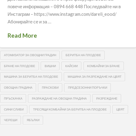
повече информация – 0894 668 448 Последвайте ни в
Инстаграм – https://www.instagram.com/dareli_eood/
Абонирайте се и за …
Read More
АТОМИЗАТОР ЗА ОВОЩНИ ГРАДИН
БЕРИТБА НА ПЛОДОВЕ
БРАНЕ НА ПЛОДОВЕ
ВИШНИ
КАЙСИИ
КОМБАЙНИ ЗА БРАНЕ
МАШИНА ЗА БЕРИТБА НА ПЛОДОВЕ
МАШИНА ЗА РАЗРЕЖДАНЕ НА ЦВЯТ
ОВОЩНА ГРАДИНА
ПРАСКОВИ
ПРЕДСЕЗОННИ ПОРЪЧКИ
ПРЪСКАЧКА
РАЗРАЖДАНЕ НА ОВОЩНА ГРАДИНА
РАЗРЕЖДАНЕ
СИНИ СЛИВИ
ТРЕСЯЩИ КОМБАЙНИ ЗА БЕРИТБА НА ПЛОДОВЕ
ЦВЯТ
ЧЕРЕШИ
ЯБЪЛКИ