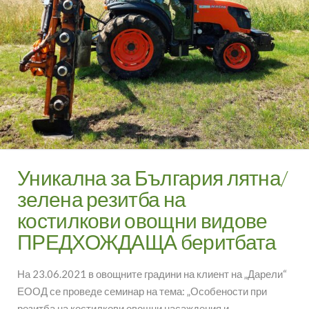
Уникална за България лятна/
зелена резитба на
костилкови овощни видове
ПРЕДХОЖДАЩА беритбата
На 23.06.2021 в овощните градини на клиент на „Дарели“
ЕООД се проведе семинар на тема: „Особености при
резитба на костилкови овощни насаждения и